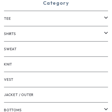
Category
TEE
SHORT SLEEVE
SHIRTS
LONG SLEEVE
SHORT SLEEVE
SWEAT
LONG SLEEVE
KNIT
VEST
JACKET / OUTER
BOTTOMS