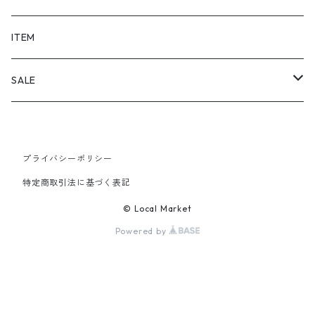
SHORTS
ITEM
PANTS
SALE
TOPS
プライバシーポリシー
PANTS
特定商取引法に基づく表記
ITEM
© Local Market
Powered by