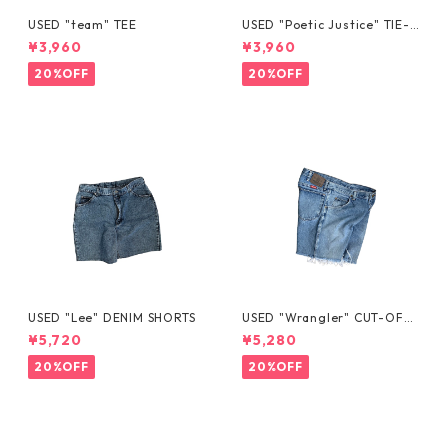
USED "team" TEE
USED "Poetic Justice" TIE-D
YE TEE
¥3,960
¥3,960
20%OFF
20%OFF
USED "Lee" DENIM SHORTS
USED "Wrangler" CUT-OFF
DENIM SHORTS
¥5,720
¥5,280
20%OFF
20%OFF