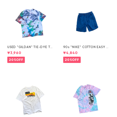
USED "GILDAN" TIE-DYE TE
90s "NIKE" COTTON EASY S
E
HORTS
¥3,960
¥4,840
20%OFF
20%OFF