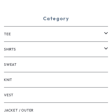
Category
TEE
SHORT SLEEVE
SHIRTS
LONG SLEEVE
SHORT SLEEVE
SWEAT
LONG SLEEVE
KNIT
VEST
JACKET / OUTER