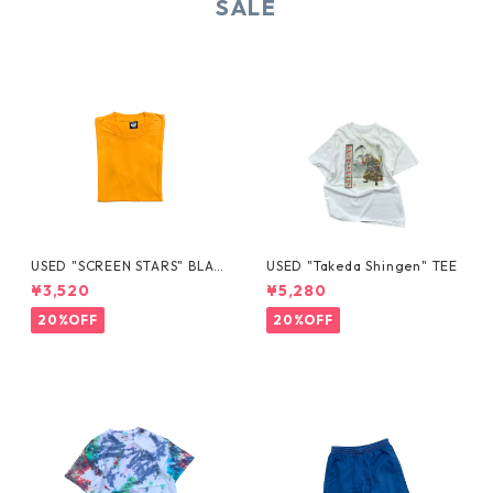
SALE
USED "SCREEN STARS" BLAN
USED "Takeda Shingen" TEE
K TEE
¥3,520
¥5,280
20%OFF
20%OFF