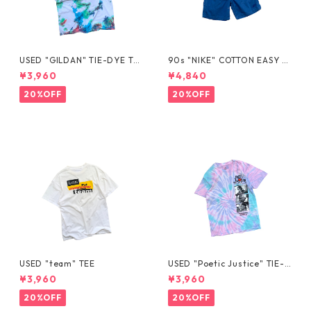
USED "GILDAN" TIE-DYE TE
90s "NIKE" COTTON EASY S
E
HORTS
¥3,960
¥4,840
20%OFF
20%OFF
USED "team" TEE
USED "Poetic Justice" TIE-D
YE TEE
¥3,960
¥3,960
20%OFF
20%OFF