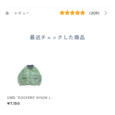
レビュー
(205)
最近チェックした商品
USED "DOCKERS" NYLON JA
CKET
¥7,150