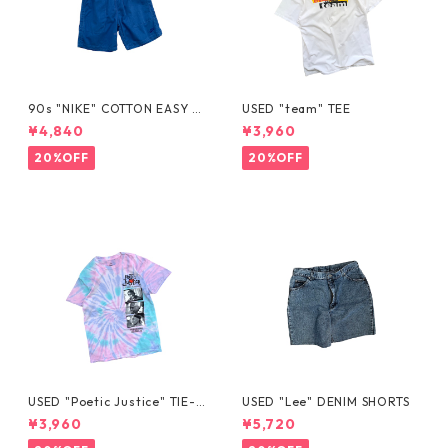
90s "NIKE" COTTON EASY S
USED "team" TEE
HORTS
¥4,840
¥3,960
20%OFF
20%OFF
USED "Poetic Justice" TIE-D
USED "Lee" DENIM SHORTS
YE TEE
¥3,960
¥5,720