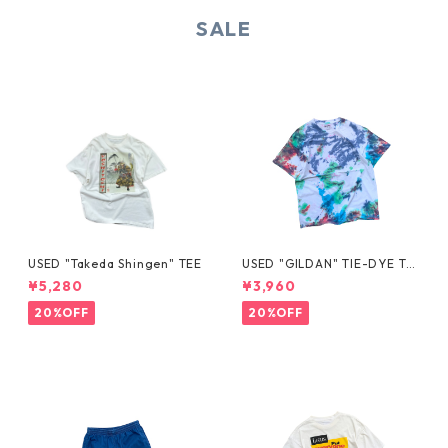
SALE
USED "Takeda Shingen" TEE
USED "GILDAN" TIE-DYE TE
E
¥5,280
¥3,960
20%OFF
20%OFF