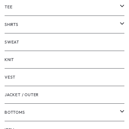
TEE
SHORT SLEEVE
SHIRTS
LONG SLEEVE
SHORT SLEEVE
SWEAT
LONG SLEEVE
KNIT
VEST
JACKET / OUTER
BOTTOMS