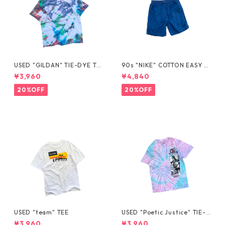
USED "GILDAN" TIE-DYE TE
90s "NIKE" COTTON EASY S
E
HORTS
¥3,960
¥4,840
20%OFF
20%OFF
USED "team" TEE
USED "Poetic Justice" TIE-D
YE TEE
¥3,960
¥3,960