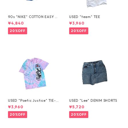
90s "NIKE" COTTON EASY S
USED "team" TEE
HORTS
¥4,840
¥3,960
20%OFF
20%OFF
USED "Poetic Justice" TIE-D
USED "Lee" DENIM SHORTS
YE TEE
¥3,960
¥5,720
20%OFF
20%OFF