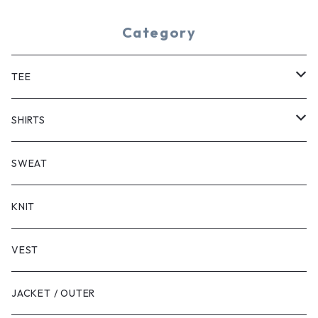
Category
TEE
SHORT SLEEVE
SHIRTS
LONG SLEEVE
SHORT SLEEVE
SWEAT
LONG SLEEVE
KNIT
VEST
JACKET / OUTER