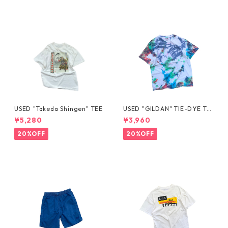
USED "Takeda Shingen" TEE
USED "GILDAN" TIE-DYE TE
E
¥5,280
¥3,960
20%OFF
20%OFF