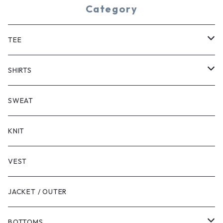
Category
TEE
SHORT SLEEVE
SHIRTS
LONG SLEEVE
SHORT SLEEVE
SWEAT
LONG SLEEVE
KNIT
VEST
JACKET / OUTER
BOTTOMS