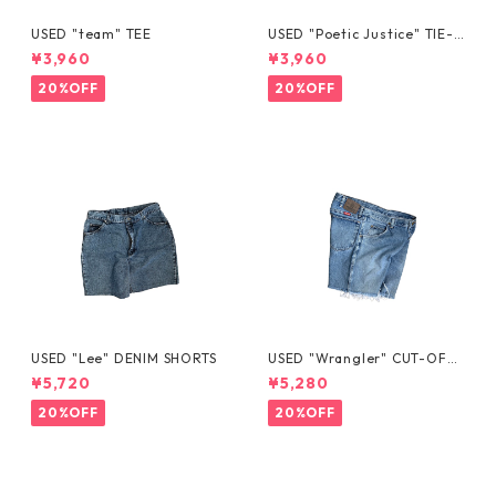
USED "team" TEE
USED "Poetic Justice" TIE-D
YE TEE
¥3,960
¥3,960
20%OFF
20%OFF
USED "Lee" DENIM SHORTS
USED "Wrangler" CUT-OFF
DENIM SHORTS
¥5,720
¥5,280
20%OFF
20%OFF