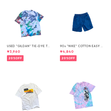
USED "GILDAN" TIE-DYE TE
90s "NIKE" COTTON EASY S
E
HORTS
¥3,960
¥4,840
20%OFF
20%OFF