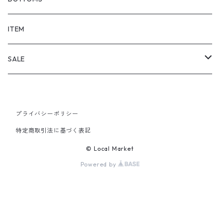
SHORTS
ITEM
PANTS
SALE
TOPS
プライバシーポリシー
PANTS
特定商取引法に基づく表記
ITEM
© Local Market
Powered by