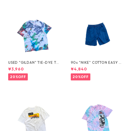
USED "GILDAN" TIE-DYE TE
90s "NIKE" COTTON EASY S
E
HORTS
¥3,960
¥4,840
20%OFF
20%OFF