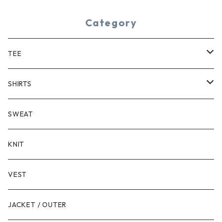
Category
TEE
SHORT SLEEVE
SHIRTS
LONG SLEEVE
SHORT SLEEVE
SWEAT
LONG SLEEVE
KNIT
VEST
JACKET / OUTER