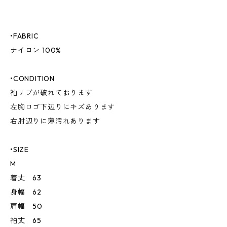
•FABRIC
ナイロン 100%
•CONDITION
袖リブが破れております
左胸ロゴ下辺りにキズあります
右肘辺りに薄汚れあります
•SIZE
M
着丈 63
身幅 62
肩幅 50
袖丈 65