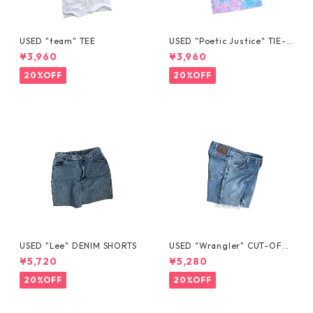
USED "team" TEE
USED "Poetic Justice" TIE-D
YE TEE
¥3,960
¥3,960
20%OFF
20%OFF
USED "Lee" DENIM SHORTS
USED "Wrangler" CUT-OFF
DENIM SHORTS
¥5,720
¥5,280
20%OFF
20%OFF