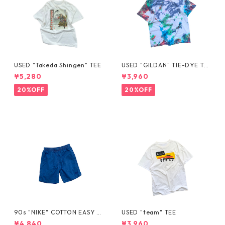
USED "Takeda Shingen" TEE
USED "GILDAN" TIE-DYE TE
E
¥5,280
¥3,960
20%OFF
20%OFF
90s "NIKE" COTTON EASY S
USED "team" TEE
HORTS
¥4,840
¥3,960