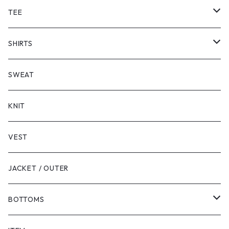
TEE
SHORT SLEEVE
SHIRTS
LONG SLEEVE
SHORT SLEEVE
SWEAT
LONG SLEEVE
KNIT
VEST
JACKET / OUTER
BOTTOMS