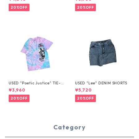
20%OFF
20%OFF
USED "Poetic Justice" TIE-D
USED "Lee" DENIM SHORTS
YE TEE
¥3,960
¥5,720
20%OFF
20%OFF
Category