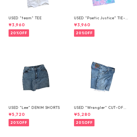
USED "team" TEE
USED "Poetic Justice" TIE-D
YE TEE
¥3,960
¥3,960
20%OFF
20%OFF
USED "Lee" DENIM SHORTS
USED "Wrangler" CUT-OFF
DENIM SHORTS
¥5,720
¥5,280
20%OFF
20%OFF