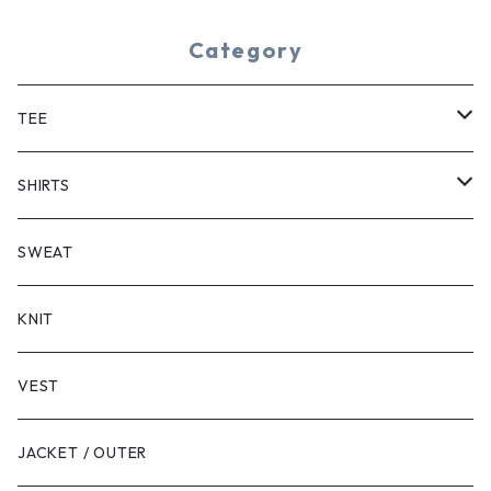
Category
TEE
SHORT SLEEVE
SHIRTS
LONG SLEEVE
SHORT SLEEVE
SWEAT
LONG SLEEVE
KNIT
VEST
JACKET / OUTER