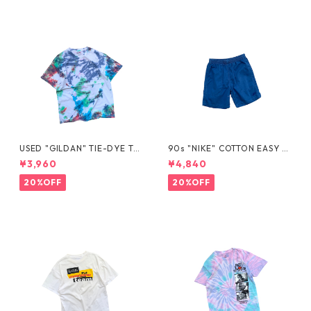
USED "GILDAN" TIE-DYE TE
90s "NIKE" COTTON EASY S
E
HORTS
¥3,960
¥4,840
20%OFF
20%OFF