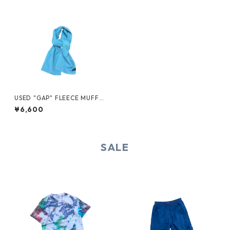
USED "GAP" FLEECE MUFFL
ER
¥6,600
SALE