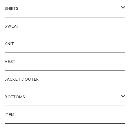
SHORT SLEEVE
SHIRTS
LONG SLEEVE
SHORT SLEEVE
SWEAT
LONG SLEEVE
KNIT
VEST
JACKET / OUTER
BOTTOMS
SHORTS
ITEM