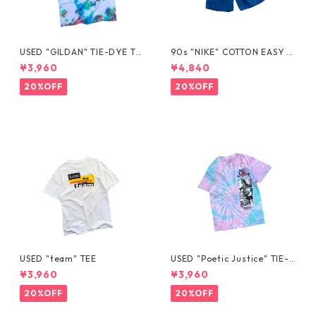
USED "GILDAN" TIE-DYE TE
90s "NIKE" COTTON EASY S
E
HORTS
¥3,960
¥4,840
20%OFF
20%OFF
USED "team" TEE
USED "Poetic Justice" TIE-D
YE TEE
¥3,960
¥3,960
20%OFF
20%OFF