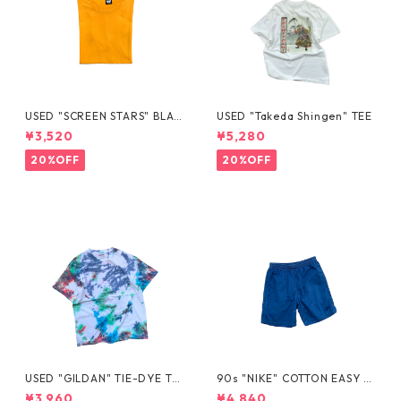
USED "SCREEN STARS" BLAN
USED "Takeda Shingen" TEE
K TEE
¥3,520
¥5,280
20%OFF
20%OFF
USED "GILDAN" TIE-DYE TE
90s "NIKE" COTTON EASY S
E
HORTS
¥3,960
¥4,840