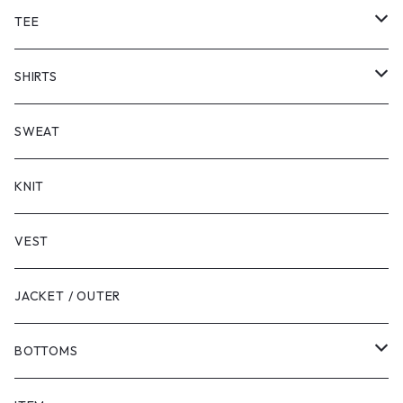
TEE
SHORT SLEEVE
SHIRTS
LONG SLEEVE
SHORT SLEEVE
SWEAT
LONG SLEEVE
KNIT
VEST
JACKET / OUTER
BOTTOMS