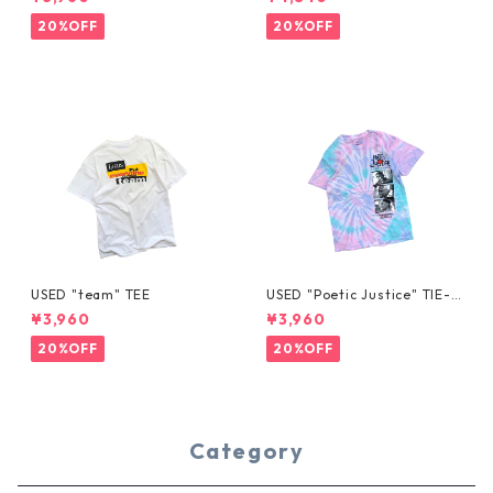
20%OFF
20%OFF
USED "team" TEE
USED "Poetic Justice" TIE-D
YE TEE
¥3,960
¥3,960
20%OFF
20%OFF
Category