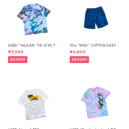
USED "GILDAN" TIE-DYE TE
90s "NIKE" COTTON EASY S
E
HORTS
¥3,960
¥4,840
20%OFF
20%OFF