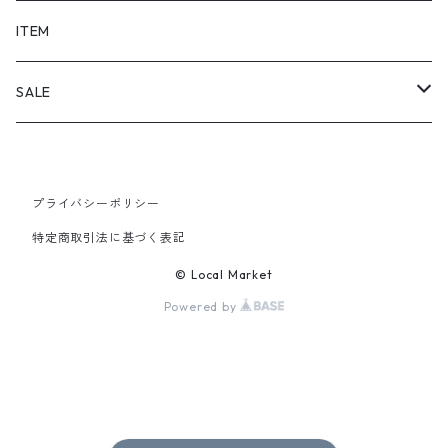
SHORTS
ITEM
PANTS
SALE
TOPS
プライバシーポリシー
PANTS
特定商取引法に基づく表記
ITEM
© Local Market
Powered by