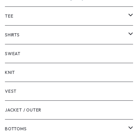
TEE
SHORT SLEEVE
SHIRTS
LONG SLEEVE
SHORT SLEEVE
SWEAT
LONG SLEEVE
KNIT
VEST
JACKET / OUTER
BOTTOMS