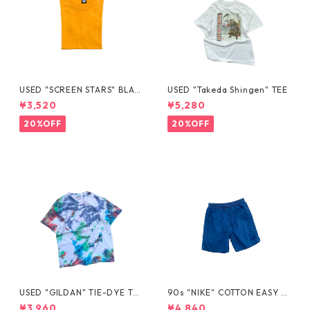
USED "SCREEN STARS" BLAN
USED "Takeda Shingen" TEE
K TEE
¥3,520
¥5,280
20%OFF
20%OFF
USED "GILDAN" TIE-DYE TE
90s "NIKE" COTTON EASY S
E
HORTS
¥3,960
¥4,840