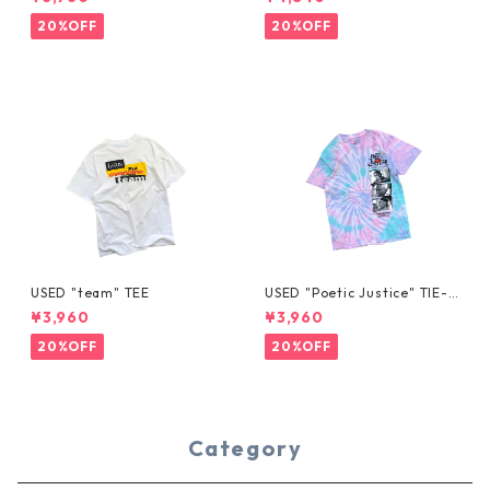
20%OFF
20%OFF
USED "team" TEE
USED "Poetic Justice" TIE-D
YE TEE
¥3,960
¥3,960
20%OFF
20%OFF
Category