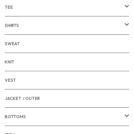
TEE
SHORT SLEEVE
SHIRTS
LONG SLEEVE
SHORT SLEEVE
SWEAT
LONG SLEEVE
KNIT
VEST
JACKET / OUTER
BOTTOMS