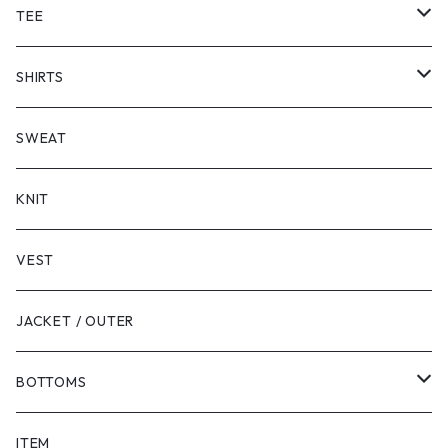
TEE
SHORT SLEEVE
SHIRTS
LONG SLEEVE
SHORT SLEEVE
SWEAT
LONG SLEEVE
KNIT
VEST
JACKET / OUTER
BOTTOMS
SHORTS
ITEM