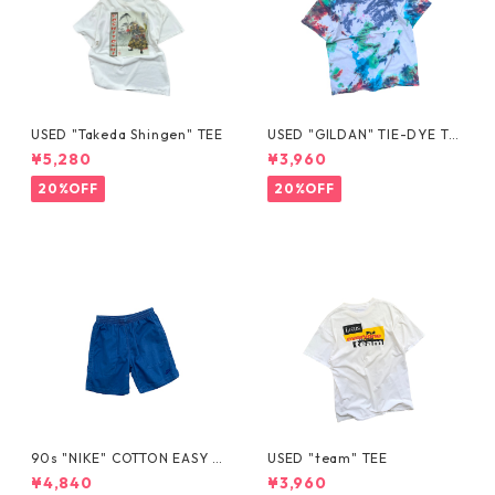
USED "Takeda Shingen" TEE
USED "GILDAN" TIE-DYE TE
E
¥5,280
¥3,960
20%OFF
20%OFF
90s "NIKE" COTTON EASY S
USED "team" TEE
HORTS
¥4,840
¥3,960