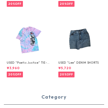
20%OFF
20%OFF
USED "Poetic Justice" TIE-D
USED "Lee" DENIM SHORTS
YE TEE
¥3,960
¥5,720
20%OFF
20%OFF
Category