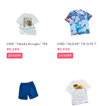
USED "Takeda Shingen" TEE
USED "GILDAN" TIE-DYE TE
E
¥5,280
¥3,960
20%OFF
20%OFF