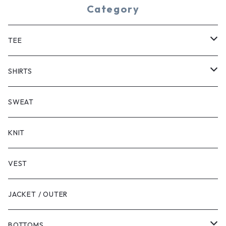
Category
TEE
SHORT SLEEVE
SHIRTS
LONG SLEEVE
SHORT SLEEVE
SWEAT
LONG SLEEVE
KNIT
VEST
JACKET / OUTER
BOTTOMS