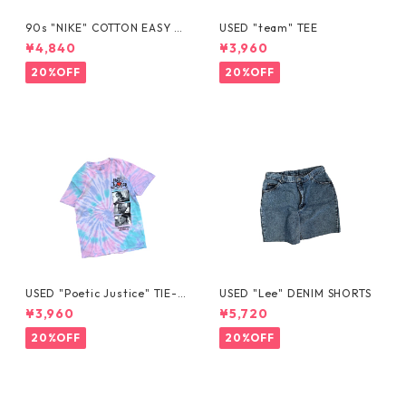
90s "NIKE" COTTON EASY S
USED "team" TEE
HORTS
¥4,840
¥3,960
20%OFF
20%OFF
USED "Poetic Justice" TIE-D
USED "Lee" DENIM SHORTS
YE TEE
¥3,960
¥5,720
20%OFF
20%OFF