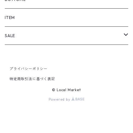
SHORTS
ITEM
PANTS
SALE
TOPS
プライバシーポリシー
PANTS
特定商取引法に基づく表記
ITEM
© Local Market
Powered by