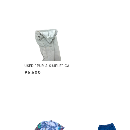
USED "PUR & SIMPLE" CAR
GO WORK PANTS
¥6,600