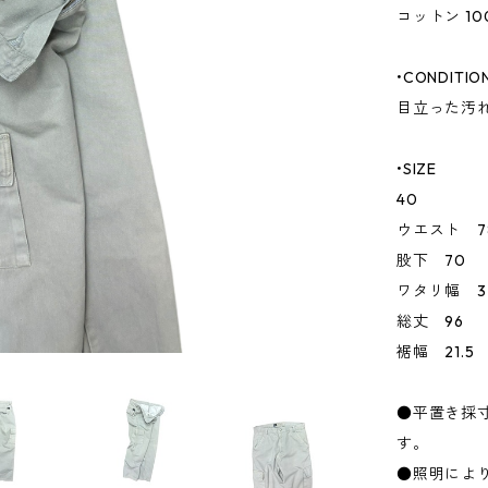
コットン 10
•CONDITIO
目立った汚
•SIZE
40
ウエスト 7
股下 70
ワタリ幅 32
総丈 96
裾幅 21.5
●平置き採
す。
●照明によ