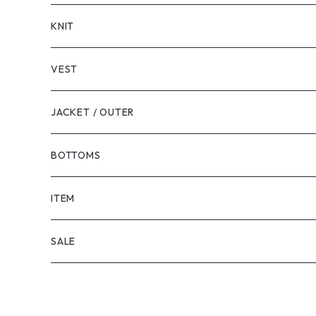
LONG SLEEVE
KNIT
VEST
JACKET / OUTER
BOTTOMS
SHORTS
ITEM
PANTS
SALE
TOPS