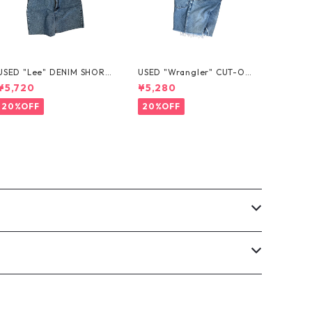
USED "Lee" DENIM SHORT
USED "Wrangler" CUT-OF
S
F DENIM SHORTS
¥5,720
¥5,280
20%OFF
20%OFF