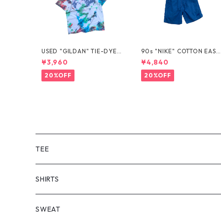
USED "GILDAN" TIE-DYE T
90s "NIKE" COTTON EASY
EE
SHORTS
¥3,960
¥4,840
20%OFF
20%OFF
TEE
SHORT SLEEVE
SHIRTS
LONG SLEEVE
SHORT SLEEVE
SWEAT