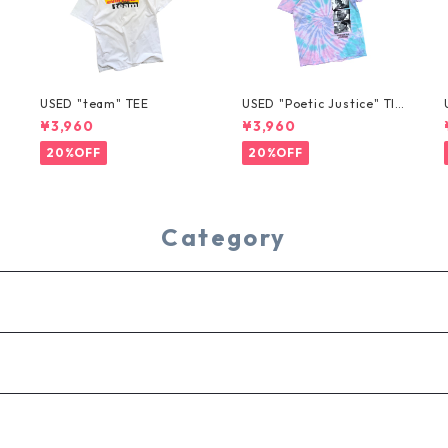
USED "team" TEE
USED "Poetic Justice" TIE
-DYE TEE
¥3,960
¥3,960
20%OFF
20%OFF
Category