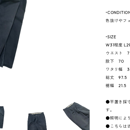
•CONDITIO
色抜けやフ
•SIZE
W31程度 L
ウエスト 7
股下 70
ワタリ幅 3
総丈 97.5
裾幅 21.5
●平置き採
す。
●照明によ
●こちらは