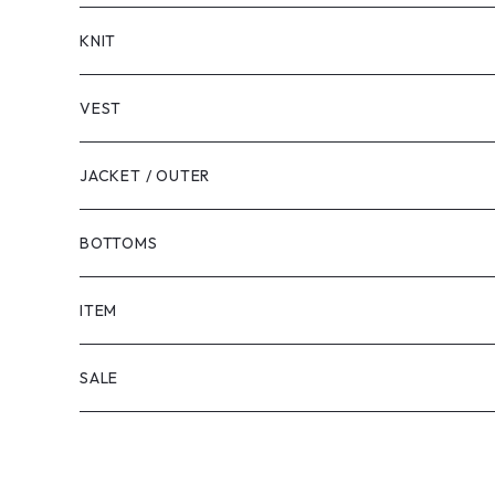
LONG SLEEVE
KNIT
VEST
JACKET / OUTER
BOTTOMS
SHORTS
ITEM
PANTS
SALE
TOPS