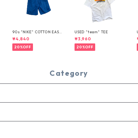
T
90s "NIKE" COTTON EASY
USED "team" TEE
SHORTS
¥4,840
¥3,960
20%OFF
20%OFF
Category