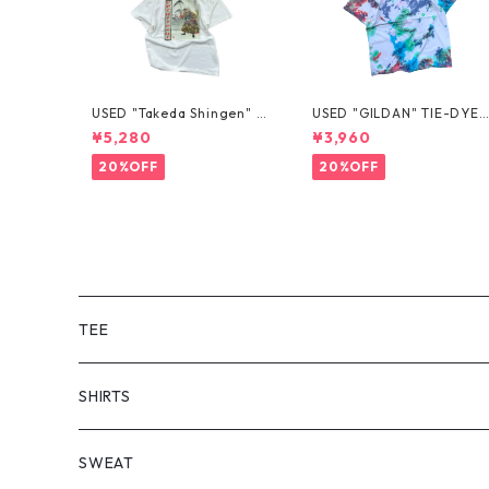
USED "Takeda Shingen" T
USED "GILDAN" TIE-DYE 
EE
EE
¥5,280
¥3,960
20%OFF
20%OFF
TEE
SHORT SLEEVE
SHIRTS
LONG SLEEVE
SHORT SLEEVE
SWEAT