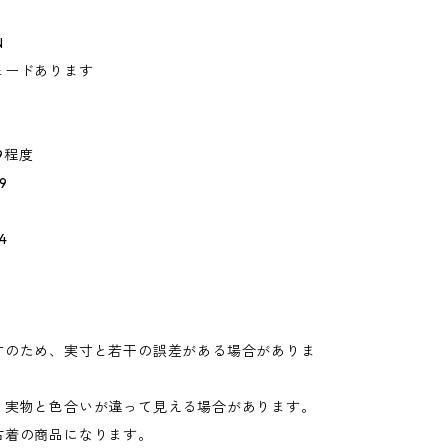
N
ェードあります
29程度
9
4
寸のため、実寸と若干の誤差がある場合がありま
り実物と色合いが違って見える場合があります。
古着の商品になります。