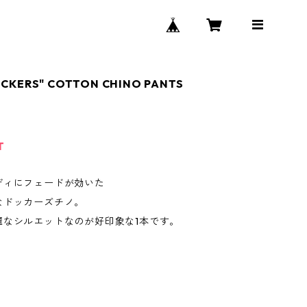
OCKERS" COTTON CHINO PANTS
T
ディにフェードが効いた
なドッカーズチノ。
麗なシルエットなのが好印象な1本です。