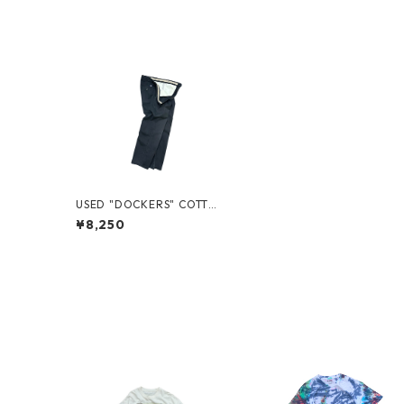
USED "DOCKERS" COTTON
CHINO PANTS
¥8,250