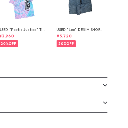
USED "Poetic Justice" TIE
USED "Lee" DENIM SHORT
-DYE TEE
S
¥3,960
¥5,720
20%OFF
20%OFF