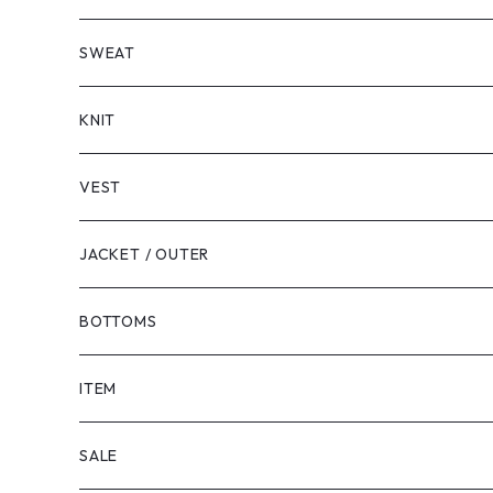
LONG SLEEVE
SHORT SLEEVE
SWEAT
LONG SLEEVE
KNIT
VEST
JACKET / OUTER
BOTTOMS
SHORTS
ITEM
PANTS
SALE