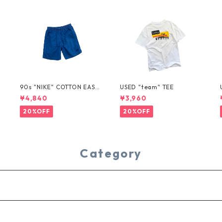
T
90s "NIKE" COTTON EASY
USED "team" TEE
SHORTS
¥4,840
¥3,960
20%OFF
20%OFF
Category