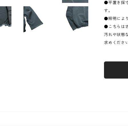
●平置き採
す。
●照明によ
●こちらは
汚れや状態
求めくださ