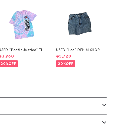
USED "Poetic Justice" TIE
USED "Lee" DENIM SHORT
-DYE TEE
S
¥3,960
¥5,720
20%OFF
20%OFF