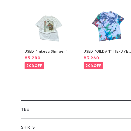
USED "Takeda Shingen" T
USED "GILDAN" TIE-DYE 
EE
EE
¥5,280
¥3,960
20%OFF
20%OFF
TEE
SHORT SLEEVE
SHIRTS