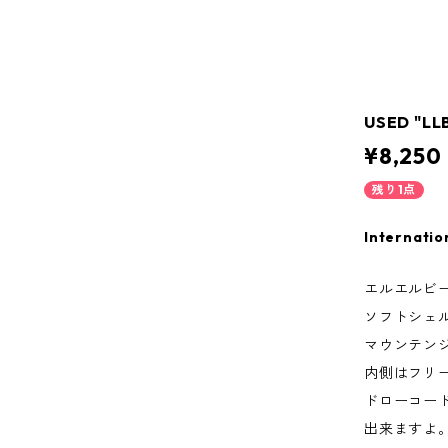
USED "LL
¥8,250
残り1点
Internatio
エルエルビ
ソフトシェ
マウンテン
内側はフリ
ドローコー
出来ますよ