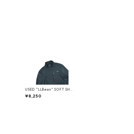
USED "LLBean" SOFT SHEL
L JACKET
¥8,250