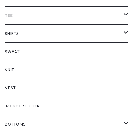
TEE
SHORT SLEEVE
SHIRTS
LONG SLEEVE
SHORT SLEEVE
SWEAT
LONG SLEEVE
KNIT
VEST
JACKET / OUTER
BOTTOMS