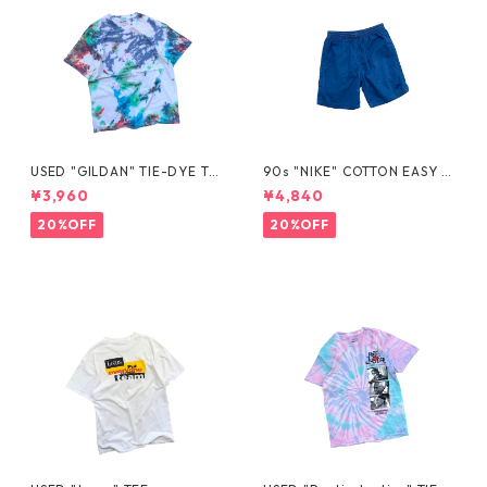
USED "GILDAN" TIE-DYE TE
90s "NIKE" COTTON EASY S
E
HORTS
¥3,960
¥4,840
20%OFF
20%OFF