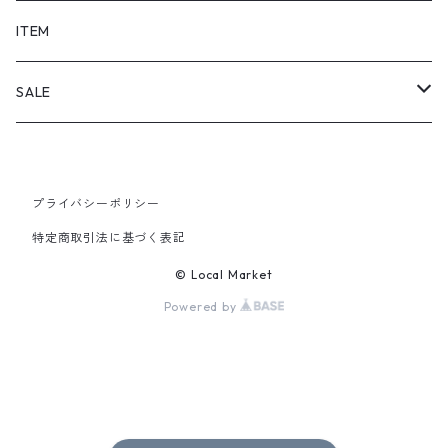
SHORTS
ITEM
PANTS
SALE
TOPS
プライバシーポリシー
PANTS
特定商取引法に基づく表記
ITEM
© Local Market
Powered by