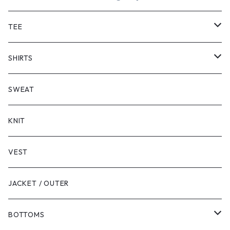
TEE
SHORT SLEEVE
SHIRTS
LONG SLEEVE
SHORT SLEEVE
SWEAT
LONG SLEEVE
KNIT
VEST
JACKET / OUTER
BOTTOMS