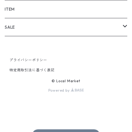
SHORTS
ITEM
PANTS
SALE
TOPS
プライバシーポリシー
PANTS
特定商取引法に基づく表記
ITEM
© Local Market
Powered by