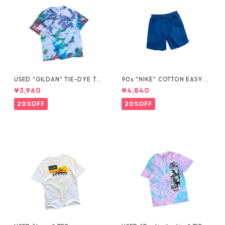
USED "GILDAN" TIE-DYE TE
90s "NIKE" COTTON EASY S
E
HORTS
¥3,960
¥4,840
20%OFF
20%OFF