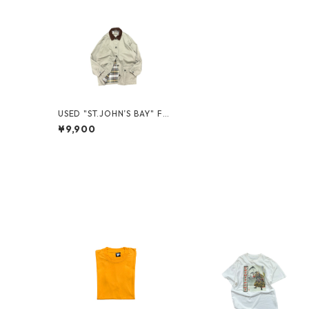
USED "ST.JOHN’S BAY" FL
ANNEL LINER JACKET
¥9,900