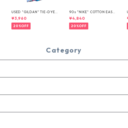
USED "GILDAN" TIE-DYE T
90s "NIKE" COTTON EASY
EE
SHORTS
¥3,960
¥4,840
20%OFF
20%OFF
Category