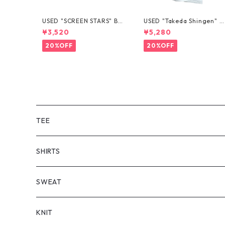
USED "SCREEN STARS" BL
USED "Takeda Shingen" T
ANK TEE
EE
¥3,520
¥5,280
20%OFF
20%OFF
TEE
SHORT SLEEVE
SHIRTS
LONG SLEEVE
SHORT SLEEVE
SWEAT
LONG SLEEVE
KNIT