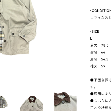
•CONDITIO
目立った汚
•SIZE
L
着丈 78.5
身幅 64
肩幅 54.5
袖丈 59
●平置き採
す。
●照明によ
●こちらは
汚れや状態