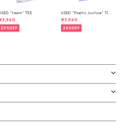
USED "team" TEE
USED "Poetic Justice" TIE
-DYE TEE
¥3,960
¥3,960
20%OFF
20%OFF