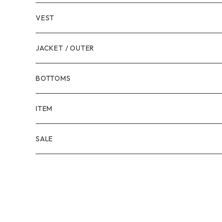
VEST
JACKET / OUTER
BOTTOMS
SHORTS
ITEM
PANTS
SALE
TOPS
PANTS