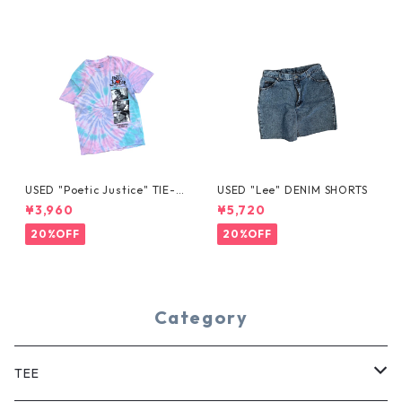
USED "Poetic Justice" TIE-D
USED "Lee" DENIM SHORTS
YE TEE
¥3,960
¥5,720
20%OFF
20%OFF
Category
TEE