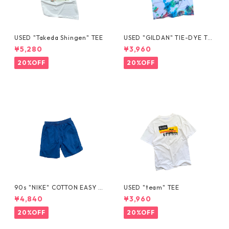
USED "Takeda Shingen" TEE
USED "GILDAN" TIE-DYE TE
E
¥5,280
¥3,960
20%OFF
20%OFF
90s "NIKE" COTTON EASY S
USED "team" TEE
HORTS
¥4,840
¥3,960
20%OFF
20%OFF