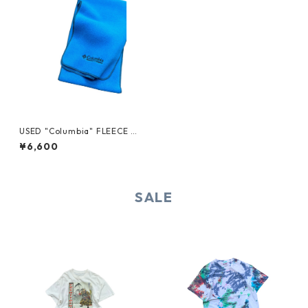
USED "Columbia" FLEECE M
UFFLER
¥6,600
SALE