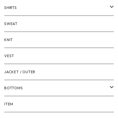
SHORT SLEEVE
SHIRTS
LONG SLEEVE
SHORT SLEEVE
SWEAT
LONG SLEEVE
KNIT
VEST
JACKET / OUTER
BOTTOMS
SHORTS
ITEM