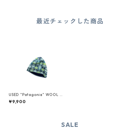
最近チェックした商品
USED "Patagonia" WOOL B
EANIE
¥9,900
SALE