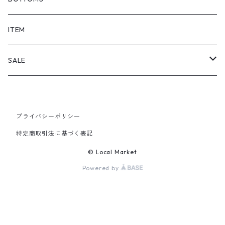
SHORTS
ITEM
PANTS
SALE
TOPS
プライバシーポリシー
PANTS
特定商取引法に基づく表記
ITEM
© Local Market
Powered by