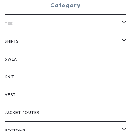
Category
TEE
SHORT SLEEVE
SHIRTS
LONG SLEEVE
SHORT SLEEVE
SWEAT
LONG SLEEVE
KNIT
VEST
JACKET / OUTER
BOTTOMS