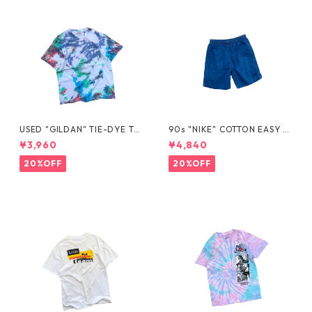
USED "GILDAN" TIE-DYE TE
90s "NIKE" COTTON EASY S
E
HORTS
¥3,960
¥4,840
20%OFF
20%OFF