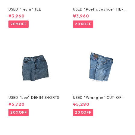
USED "team" TEE
USED "Poetic Justice" TIE-D
YE TEE
¥3,960
¥3,960
20%OFF
20%OFF
USED "Lee" DENIM SHORTS
USED "Wrangler" CUT-OFF
DENIM SHORTS
¥5,720
¥5,280
20%OFF
20%OFF