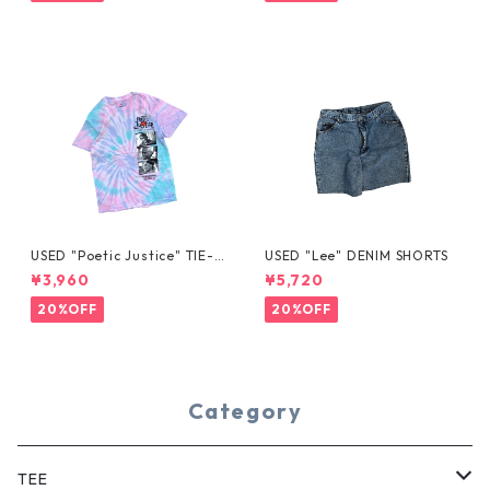
USED "Poetic Justice" TIE-D
USED "Lee" DENIM SHORTS
YE TEE
¥3,960
¥5,720
20%OFF
20%OFF
Category
TEE