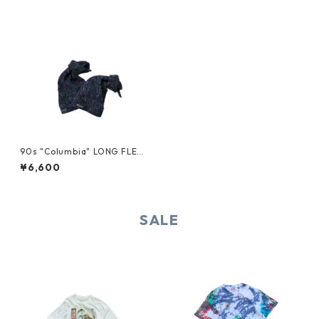
90s "Columbia" LONG FLEE
CE BEANIE
¥6,600
SALE