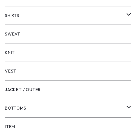
SHORT SLEEVE
SHIRTS
LONG SLEEVE
SHORT SLEEVE
SWEAT
LONG SLEEVE
KNIT
VEST
JACKET / OUTER
BOTTOMS
SHORTS
ITEM