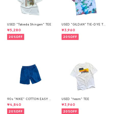
USED "Takeda Shingen" TEE
USED "GILDAN" TIE-DYE TE
E
¥5,280
¥3,960
20%OFF
20%OFF
90s "NIKE" COTTON EASY S
USED "team" TEE
HORTS
¥4,840
¥3,960
20%OFF
20%OFF