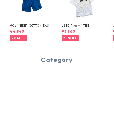
T
90s "NIKE" COTTON EASY
USED "team" TEE
SHORTS
¥4,840
¥3,960
20%OFF
20%OFF
Category