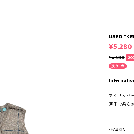
USED "KE
¥5,280
¥6,600
20
残り1点
Internatio
アクリルベ
薄手で柔ら
•FABRIC