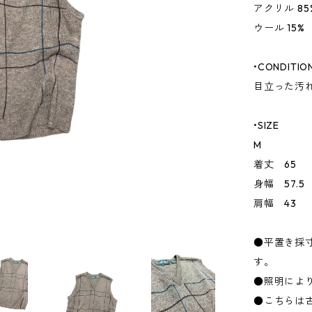
アクリル 85
ウール 15%
•CONDITIO
目立った汚
•SIZE
M
着丈 65
身幅 57.5
肩幅 43
●平置き採
す。
●照明によ
●こちらは