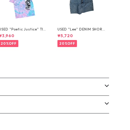
USED "Poetic Justice" TIE
USED "Lee" DENIM SHORT
-DYE TEE
S
¥3,960
¥5,720
20%OFF
20%OFF