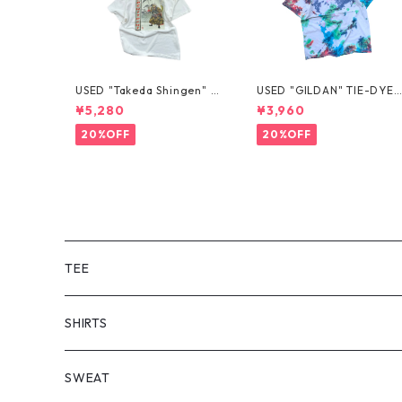
USED "Takeda Shingen" T
USED "GILDAN" TIE-DYE 
EE
EE
¥5,280
¥3,960
20%OFF
20%OFF
TEE
SHORT SLEEVE
SHIRTS
LONG SLEEVE
SHORT SLEEVE
SWEAT