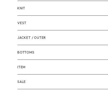
LONG SLEEVE
KNIT
VEST
JACKET / OUTER
BOTTOMS
SHORTS
ITEM
PANTS
SALE
TOPS