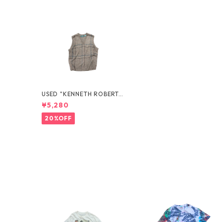
USED "KENNETH ROBERT
S" KNIT VEST
¥5,280
20%OFF