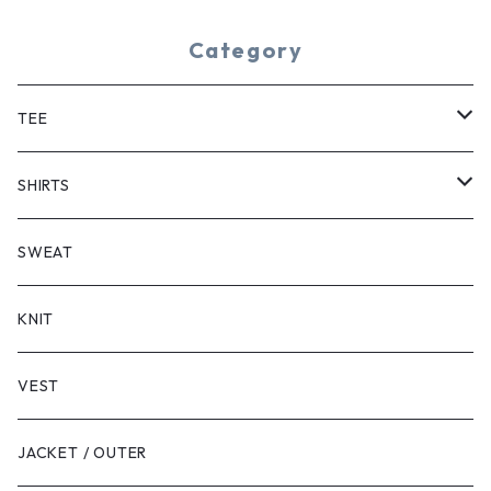
Category
TEE
SHORT SLEEVE
SHIRTS
LONG SLEEVE
SHORT SLEEVE
SWEAT
LONG SLEEVE
KNIT
VEST
JACKET / OUTER