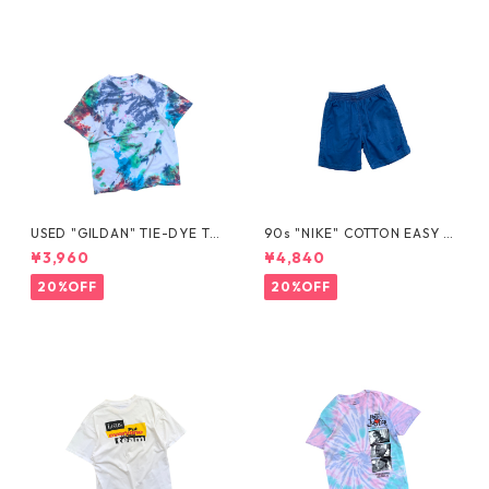
USED "GILDAN" TIE-DYE TE
90s "NIKE" COTTON EASY S
E
HORTS
¥3,960
¥4,840
20%OFF
20%OFF