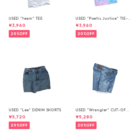
USED "team" TEE
USED "Poetic Justice" TIE-D
YE TEE
¥3,960
¥3,960
20%OFF
20%OFF
USED "Lee" DENIM SHORTS
USED "Wrangler" CUT-OFF
DENIM SHORTS
¥5,720
¥5,280
20%OFF
20%OFF