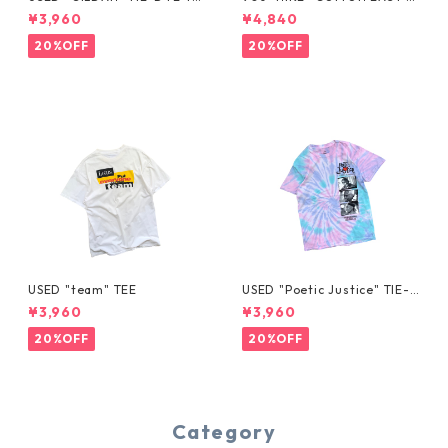
E
HORTS
¥3,960
¥4,840
20%OFF
20%OFF
USED "team" TEE
USED "Poetic Justice" TIE-D
YE TEE
¥3,960
¥3,960
20%OFF
20%OFF
Category