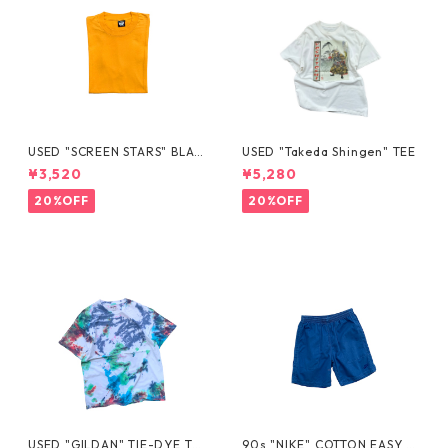
USED "SCREEN STARS" BLAN
USED "Takeda Shingen" TEE
K TEE
¥3,520
¥5,280
20%OFF
20%OFF
USED "GILDAN" TIE-DYE TE
90s "NIKE" COTTON EASY S