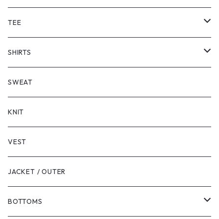
TEE
SHORT SLEEVE
SHIRTS
LONG SLEEVE
SHORT SLEEVE
SWEAT
LONG SLEEVE
KNIT
VEST
JACKET / OUTER
BOTTOMS