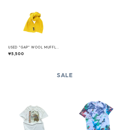
USED "GAP" WOOL MUFFLE
R
¥5,500
SALE