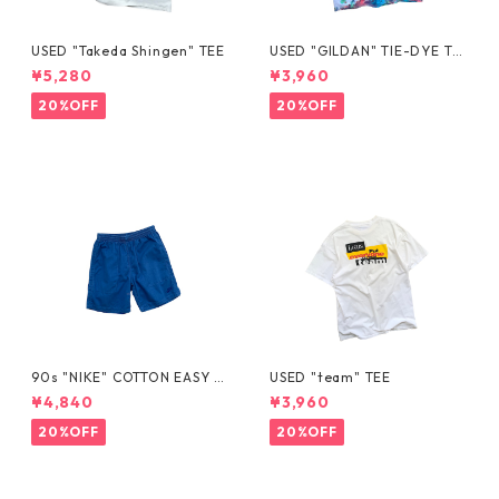
USED "Takeda Shingen" TEE
USED "GILDAN" TIE-DYE TE
E
¥5,280
¥3,960
20%OFF
20%OFF
90s "NIKE" COTTON EASY S
USED "team" TEE
HORTS
¥4,840
¥3,960
20%OFF
20%OFF