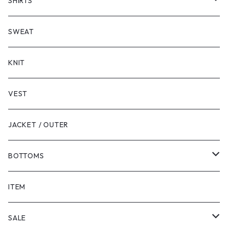
SHORT SLEEVE
SHIRTS
LONG SLEEVE
SHORT SLEEVE
SWEAT
LONG SLEEVE
KNIT
VEST
JACKET / OUTER
BOTTOMS
SHORTS
ITEM
PANTS
SALE