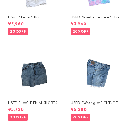
USED "team" TEE
USED "Poetic Justice" TIE-D
YE TEE
¥3,960
¥3,960
20%OFF
20%OFF
USED "Lee" DENIM SHORTS
USED "Wrangler" CUT-OFF
DENIM SHORTS
¥5,720
¥5,280
20%OFF
20%OFF