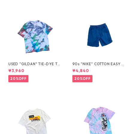
USED "GILDAN" TIE-DYE TE
90s "NIKE" COTTON EASY S
E
HORTS
¥3,960
¥4,840
20%OFF
20%OFF