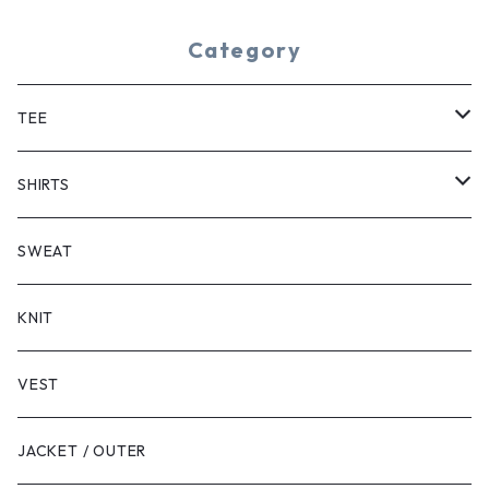
Category
TEE
SHORT SLEEVE
SHIRTS
LONG SLEEVE
SHORT SLEEVE
SWEAT
LONG SLEEVE
KNIT
VEST
JACKET / OUTER