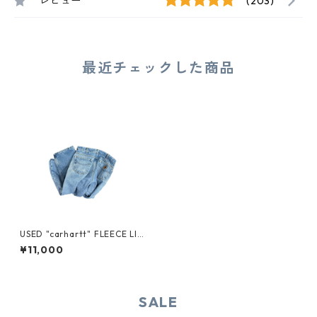
レビュー
(203)
最近チェックした商品
USED "carhartt" FLEECE LIN
ER DENIM
¥11,000
SALE