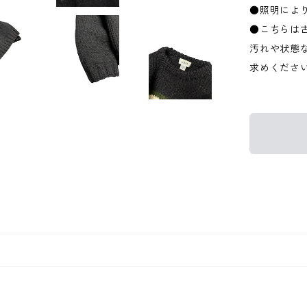
●照明によ
●こちらは
汚れや状態
求めくださ