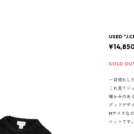
USED "J.
¥14,85
SOLD OU
一目惚れし
これ見てジ
暖かみのあ
グッドデザ
Mサイズな
ニットです