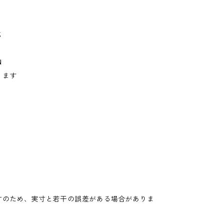
%
N
ります
寸のため、実寸と若干の誤差がある場合がありま