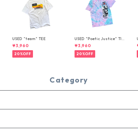
USED "team" TEE
USED "Poetic Justice" TIE
-DYE TEE
¥3,960
¥3,960
20%OFF
20%OFF
Category