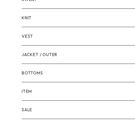
LONG SLEEVE
KNIT
VEST
JACKET / OUTER
BOTTOMS
SHORTS
ITEM
PANTS
SALE
TOPS