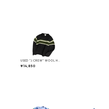
USED "J.CREW" WOOL HA
ND KNIT
¥14,850