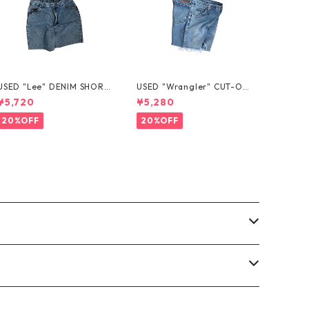
USED "Lee" DENIM SHORT
USED "Wrangler" CUT-OF
S
F DENIM SHORTS
¥5,720
¥5,280
20%OFF
20%OFF