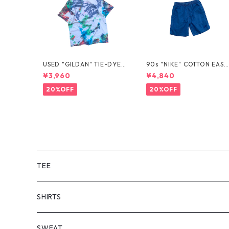
USED "GILDAN" TIE-DYE T
90s "NIKE" COTTON EASY
EE
SHORTS
¥3,960
¥4,840
20%OFF
20%OFF
TEE
SHORT SLEEVE
SHIRTS
LONG SLEEVE
SHORT SLEEVE
SWEAT