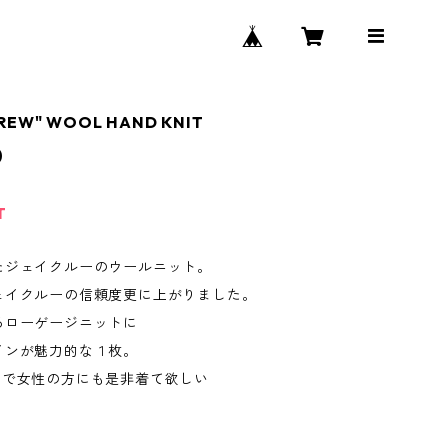
CREW" WOOL HAND KNIT
0
T
たジェイクルーのウールニット。
ェイクルーの信頼度更に上がりました。
るローゲージニットに
インが魅力的な１枚。
ので女性の方にも是非着て欲しい
。