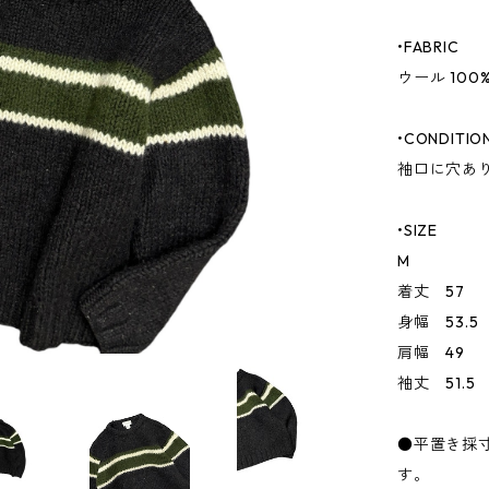
•FABRIC
ウール 100
•CONDITIO
袖口に穴あ
•SIZE
M
着丈 57
身幅 53.5
肩幅 49
袖丈 51.5
●平置き採
す。