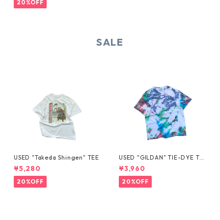
20%OFF
SALE
USED "Takeda Shingen" TEE
USED "GILDAN" TIE-DYE TE
E
¥5,280
¥3,960
20%OFF
20%OFF