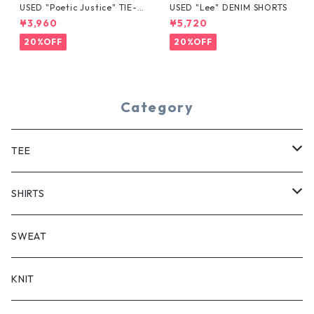
USED "Poetic Justice" TIE-D
USED "Lee" DENIM SHORTS
YE TEE
¥3,960
¥5,720
20%OFF
20%OFF
Category
TEE
SHORT SLEEVE
SHIRTS
LONG SLEEVE
SHORT SLEEVE
SWEAT
LONG SLEEVE
KNIT