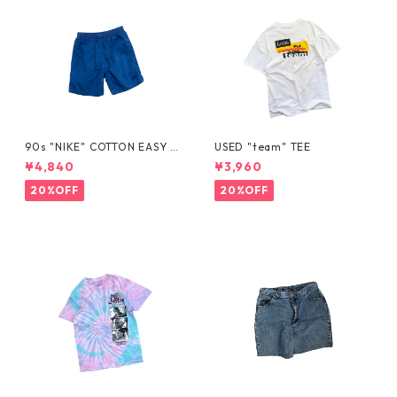
90s "NIKE" COTTON EASY S
USED "team" TEE
HORTS
¥4,840
¥3,960
20%OFF
20%OFF