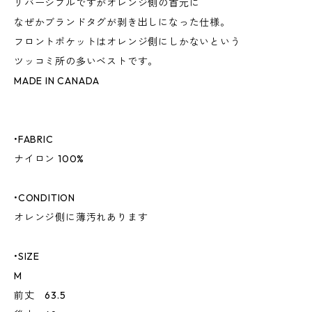
リバーシブルですがオレンジ側の首元に
なぜかブランドタグが剥き出しになった仕様。
フロントポケットはオレンジ側にしかないという
ツッコミ所の多いベストです。
MADE IN CANADA
•FABRIC
ナイロン 100%
•CONDITION
オレンジ側に薄汚れあります
•SIZE
M
前丈 63.5