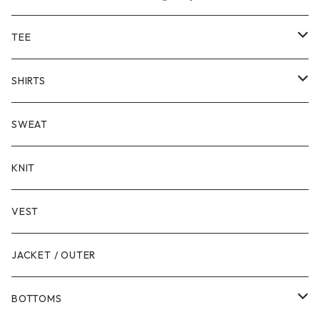
TEE
SHORT SLEEVE
SHIRTS
LONG SLEEVE
SHORT SLEEVE
SWEAT
LONG SLEEVE
KNIT
VEST
JACKET / OUTER
BOTTOMS