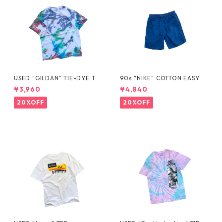
USED "GILDAN" TIE-DYE TE
90s "NIKE" COTTON EASY S
E
HORTS
¥3,960
¥4,840
20%OFF
20%OFF