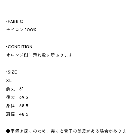
•FABRIC
ナイロン 100%
•CONDITION
オレンジ側に汚れ数ヶ所あります
•SIZE
XL
前丈 61
後丈 69.5
身幅 68.5
肩幅 48.5
●平置き採寸のため、実寸と若干の誤差がある場合がありま