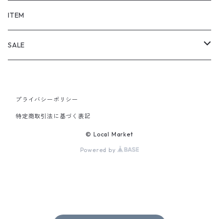
SHORTS
ITEM
PANTS
SALE
TOPS
プライバシーポリシー
PANTS
特定商取引法に基づく表記
ITEM
© Local Market
Powered by