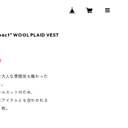
pact" WOOL PLAID VEST
T
な大人な雰囲気も備わった
ト。
シルエットのため、
なアイテムとも合わせれる
１枚。