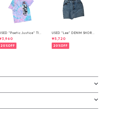
USED "Poetic Justice" TIE
USED "Lee" DENIM SHORT
-DYE TEE
S
¥3,960
¥5,720
20%OFF
20%OFF