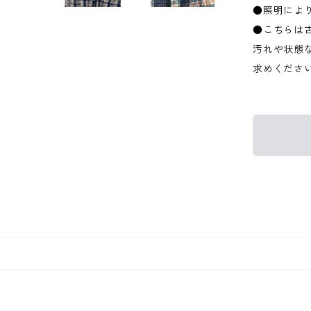
●照明によ
●こちらは
汚れや状態
求めくださ