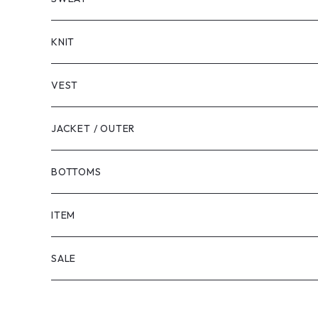
LONG SLEEVE
KNIT
VEST
JACKET / OUTER
BOTTOMS
SHORTS
ITEM
PANTS
SALE
TOPS