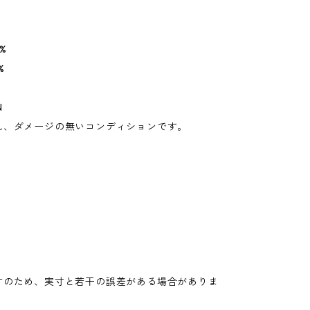
%
%
N
れ、ダメージの無いコンディションです。
寸のため、実寸と若干の誤差がある場合がありま