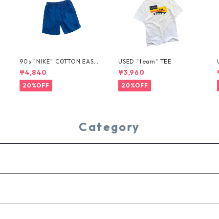
T
90s "NIKE" COTTON EASY
USED "team" TEE
SHORTS
¥4,840
¥3,960
20%OFF
20%OFF
Category