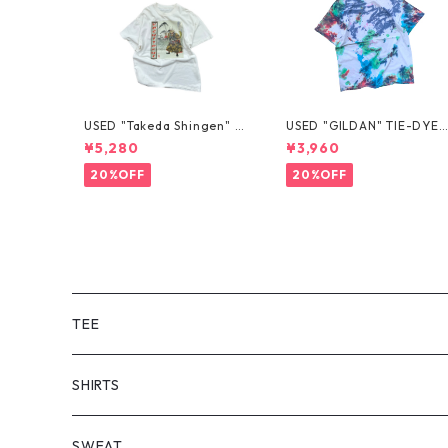
USED "Takeda Shingen" T
USED "GILDAN" TIE-DYE 
EE
EE
¥5,280
¥3,960
20%OFF
20%OFF
TEE
SHORT SLEEVE
SHIRTS
LONG SLEEVE
SHORT SLEEVE
SWEAT