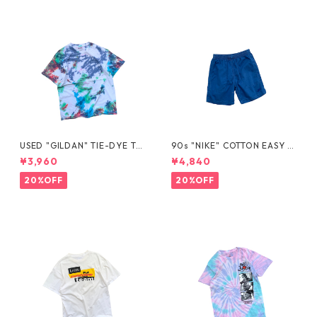
USED "GILDAN" TIE-DYE TE
90s "NIKE" COTTON EASY S
E
HORTS
¥3,960
¥4,840
20%OFF
20%OFF