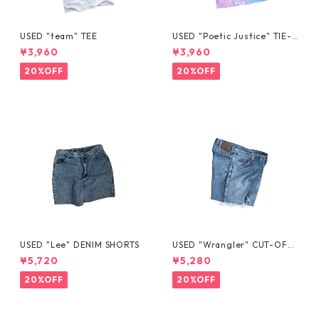
USED "team" TEE
USED "Poetic Justice" TIE-D
YE TEE
¥3,960
¥3,960
20%OFF
20%OFF
USED "Lee" DENIM SHORTS
USED "Wrangler" CUT-OFF
DENIM SHORTS
¥5,720
¥5,280
20%OFF
20%OFF