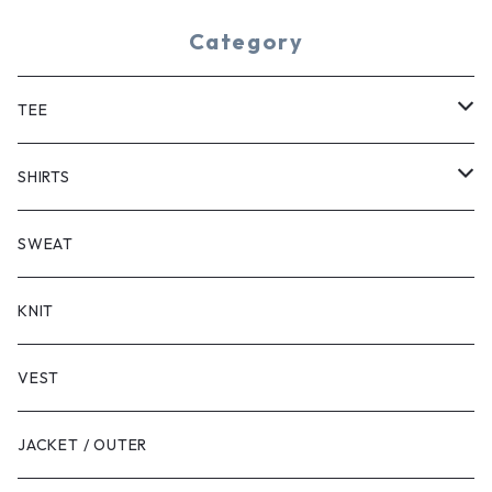
Category
TEE
SHORT SLEEVE
SHIRTS
LONG SLEEVE
SHORT SLEEVE
SWEAT
LONG SLEEVE
KNIT
VEST
JACKET / OUTER