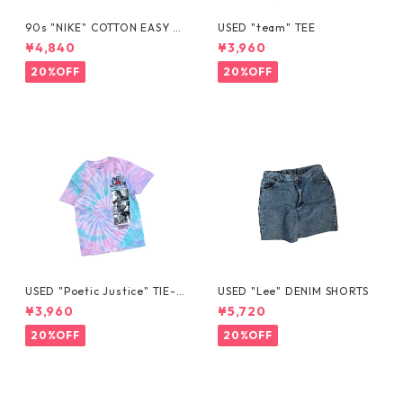
90s "NIKE" COTTON EASY S
USED "team" TEE
HORTS
¥4,840
¥3,960
20%OFF
20%OFF
USED "Poetic Justice" TIE-D
USED "Lee" DENIM SHORTS
YE TEE
¥3,960
¥5,720
20%OFF
20%OFF