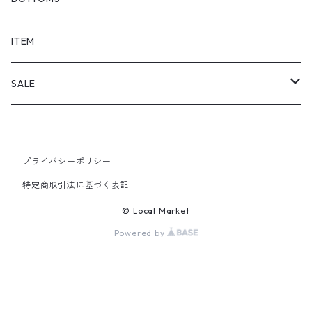
SHORTS
ITEM
PANTS
SALE
TOPS
プライバシーポリシー
PANTS
特定商取引法に基づく表記
ITEM
© Local Market
Powered by