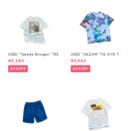
USED "Takeda Shingen" TEE
USED "GILDAN" TIE-DYE TE
E
¥5,280
¥3,960
20%OFF
20%OFF