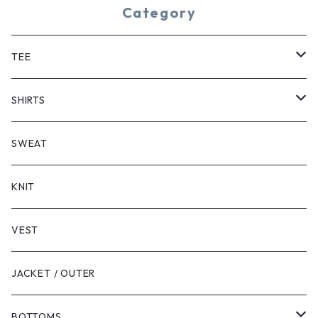
Category
TEE
SHORT SLEEVE
SHIRTS
LONG SLEEVE
SHORT SLEEVE
SWEAT
LONG SLEEVE
KNIT
VEST
JACKET / OUTER
BOTTOMS