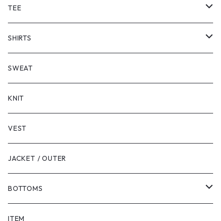
TEE
SHORT SLEEVE
SHIRTS
LONG SLEEVE
SHORT SLEEVE
SWEAT
LONG SLEEVE
KNIT
VEST
JACKET / OUTER
BOTTOMS
SHORTS
ITEM