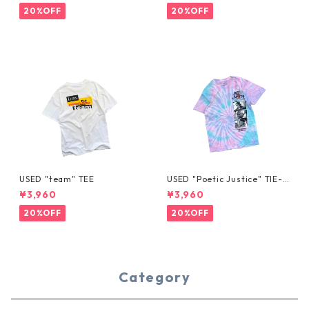
20%OFF
20%OFF
USED "team" TEE
USED "Poetic Justice" TIE-D
YE TEE
¥3,960
¥3,960
20%OFF
20%OFF
Category