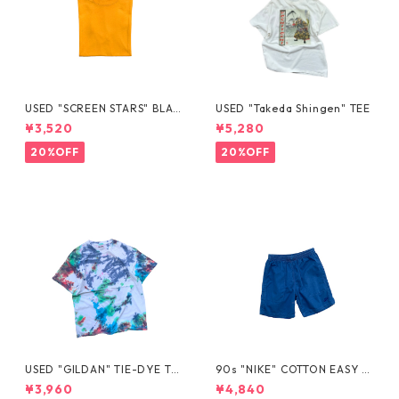
USED "SCREEN STARS" BLAN
USED "Takeda Shingen" TEE
K TEE
¥3,520
¥5,280
20%OFF
20%OFF
USED "GILDAN" TIE-DYE TE
90s "NIKE" COTTON EASY S
E
HORTS
¥3,960
¥4,840