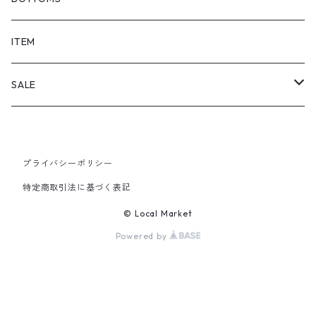
SHORTS
ITEM
PANTS
SALE
TOPS
プライバシーポリシー
PANTS
特定商取引法に基づく表記
ITEM
© Local Market
Powered by