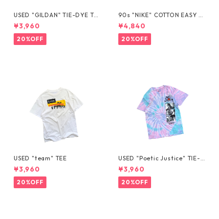
USED "GILDAN" TIE-DYE TE
90s "NIKE" COTTON EASY S
E
HORTS
¥3,960
¥4,840
20%OFF
20%OFF
USED "team" TEE
USED "Poetic Justice" TIE-D
YE TEE
¥3,960
¥3,960
20%OFF
20%OFF