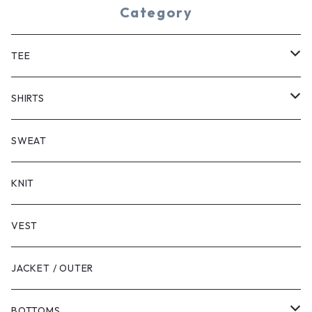
Category
TEE
SHORT SLEEVE
SHIRTS
LONG SLEEVE
SHORT SLEEVE
SWEAT
LONG SLEEVE
KNIT
VEST
JACKET / OUTER
BOTTOMS