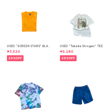
USED "SCREEN STARS" BLAN
USED "Takeda Shingen" TEE
K TEE
¥3,520
¥5,280
20%OFF
20%OFF