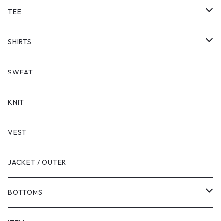
TEE
SHORT SLEEVE
SHIRTS
LONG SLEEVE
SHORT SLEEVE
SWEAT
LONG SLEEVE
KNIT
VEST
JACKET / OUTER
BOTTOMS