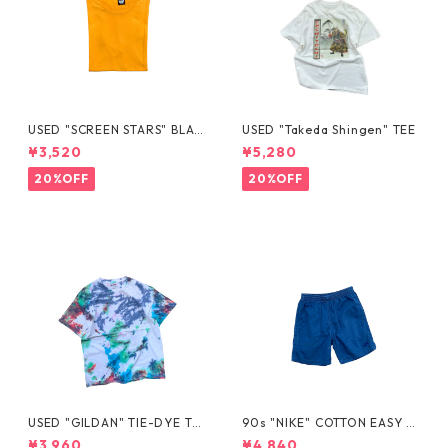
USED "SCREEN STARS" BLAN
USED "Takeda Shingen" TEE
K TEE
¥3,520
¥5,280
20%OFF
20%OFF
USED "GILDAN" TIE-DYE TE
90s "NIKE" COTTON EASY S
E
HORTS
¥3,960
¥4,840