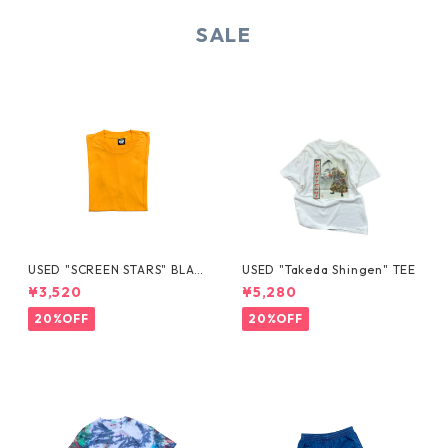
SALE
USED "SCREEN STARS" BLAN
USED "Takeda Shingen" TEE
K TEE
¥3,520
¥5,280
20%OFF
20%OFF