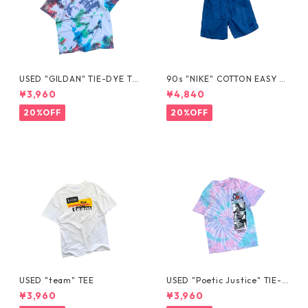
USED "GILDAN" TIE-DYE TE
90s "NIKE" COTTON EASY S
E
HORTS
¥3,960
¥4,840
20%OFF
20%OFF
USED "team" TEE
USED "Poetic Justice" TIE-D
YE TEE
¥3,960
¥3,960