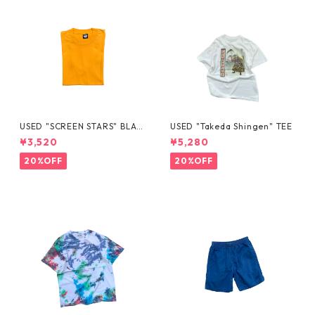
USED "SCREEN STARS" BLAN
USED "Takeda Shingen" TEE
K TEE
¥3,520
¥5,280
20%OFF
20%OFF