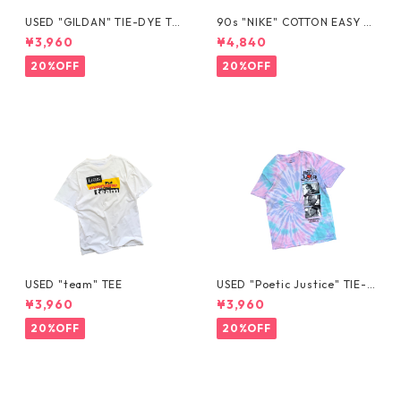
USED "GILDAN" TIE-DYE TE
90s "NIKE" COTTON EASY S
E
HORTS
¥3,960
¥4,840
20%OFF
20%OFF
USED "team" TEE
USED "Poetic Justice" TIE-D
YE TEE
¥3,960
¥3,960
20%OFF
20%OFF