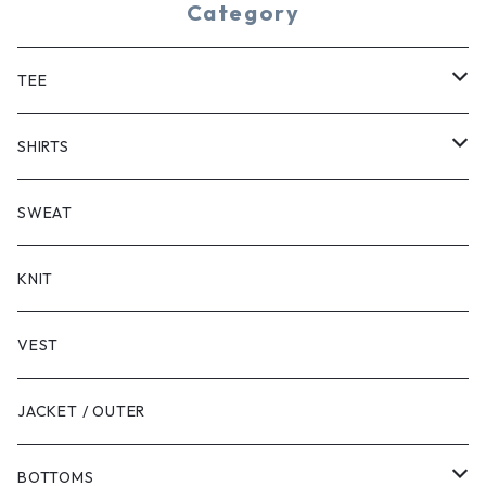
Category
TEE
SHORT SLEEVE
SHIRTS
LONG SLEEVE
SHORT SLEEVE
SWEAT
LONG SLEEVE
KNIT
VEST
JACKET / OUTER
BOTTOMS