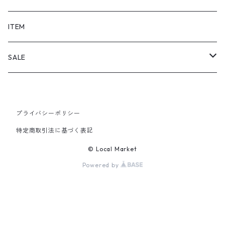
SHORTS
ITEM
PANTS
SALE
TOPS
プライバシーポリシー
PANTS
特定商取引法に基づく表記
ITEM
© Local Market
Powered by