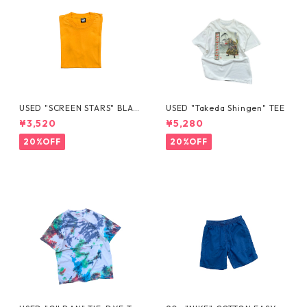
USED "SCREEN STARS" BLAN
USED "Takeda Shingen" TEE
K TEE
¥3,520
¥5,280
20%OFF
20%OFF