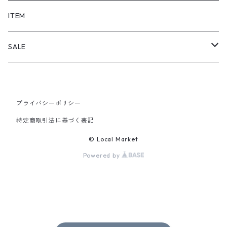
SHORTS
ITEM
PANTS
SALE
TOPS
プライバシーポリシー
PANTS
特定商取引法に基づく表記
ITEM
© Local Market
Powered by