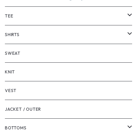
TEE
SHORT SLEEVE
SHIRTS
LONG SLEEVE
SHORT SLEEVE
SWEAT
LONG SLEEVE
KNIT
VEST
JACKET / OUTER
BOTTOMS