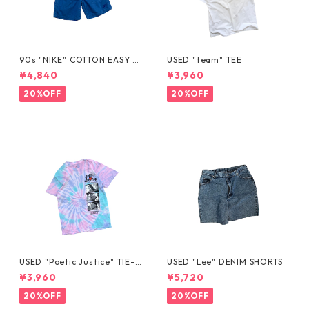
90s "NIKE" COTTON EASY S
USED "team" TEE
HORTS
¥4,840
¥3,960
20%OFF
20%OFF
USED "Poetic Justice" TIE-D
USED "Lee" DENIM SHORTS
YE TEE
¥3,960
¥5,720
20%OFF
20%OFF