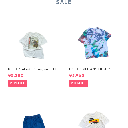
SALE
USED "Takeda Shingen" TEE
USED "GILDAN" TIE-DYE TE
E
¥5,280
¥3,960
20%OFF
20%OFF