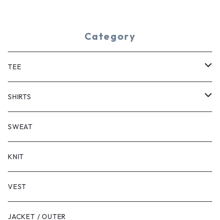
Category
TEE
SHORT SLEEVE
SHIRTS
LONG SLEEVE
SHORT SLEEVE
SWEAT
LONG SLEEVE
KNIT
VEST
JACKET / OUTER