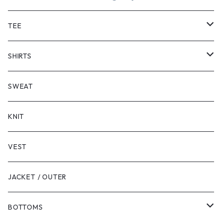
TEE
SHORT SLEEVE
SHIRTS
LONG SLEEVE
SHORT SLEEVE
SWEAT
LONG SLEEVE
KNIT
VEST
JACKET / OUTER
BOTTOMS