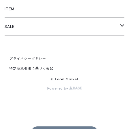
SHORTS
ITEM
PANTS
SALE
TOPS
プライバシーポリシー
PANTS
特定商取引法に基づく表記
ITEM
© Local Market
Powered by