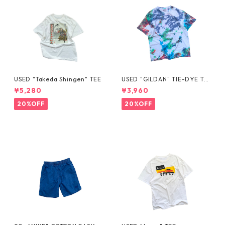
USED "Takeda Shingen" TEE
USED "GILDAN" TIE-DYE TE
E
¥5,280
¥3,960
20%OFF
20%OFF