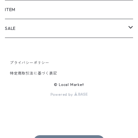
SHORTS
ITEM
PANTS
SALE
TOPS
プライバシーポリシー
PANTS
特定商取引法に基づく表記
ITEM
© Local Market
Powered by