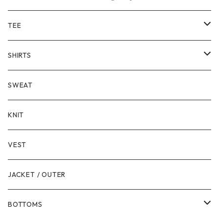
TEE
SHORT SLEEVE
SHIRTS
LONG SLEEVE
SHORT SLEEVE
SWEAT
LONG SLEEVE
KNIT
VEST
JACKET / OUTER
BOTTOMS