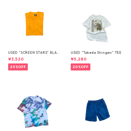
USED "SCREEN STARS" BLAN
USED "Takeda Shingen" TEE
K TEE
¥3,520
¥5,280
20%OFF
20%OFF