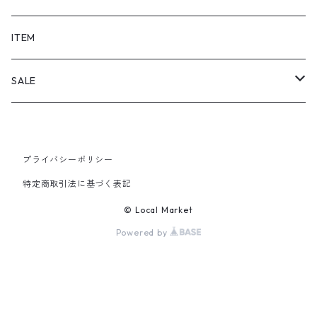
SHORTS
ITEM
PANTS
SALE
TOPS
プライバシーポリシー
PANTS
特定商取引法に基づく表記
ITEM
© Local Market
Powered by