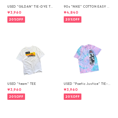
USED "GILDAN" TIE-DYE TE
90s "NIKE" COTTON EASY S
E
HORTS
¥3,960
¥4,840
20%OFF
20%OFF
USED "team" TEE
USED "Poetic Justice" TIE-D
YE TEE
¥3,960
¥3,960
20%OFF
20%OFF