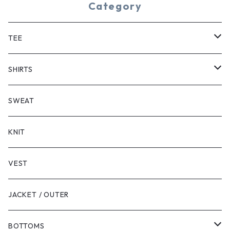
Category
TEE
SHORT SLEEVE
SHIRTS
LONG SLEEVE
SHORT SLEEVE
SWEAT
LONG SLEEVE
KNIT
VEST
JACKET / OUTER
BOTTOMS