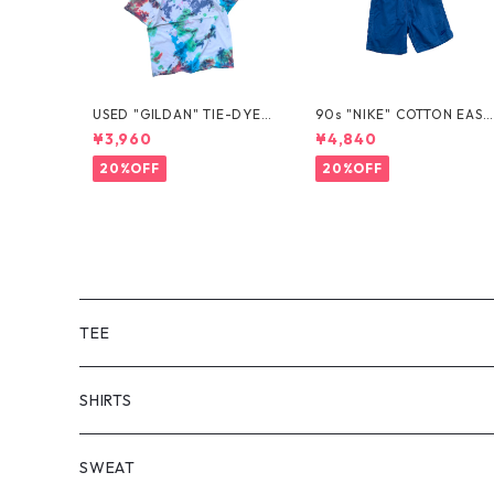
USED "GILDAN" TIE-DYE T
90s "NIKE" COTTON EASY
EE
SHORTS
¥3,960
¥4,840
20%OFF
20%OFF
TEE
SHORT SLEEVE
SHIRTS
LONG SLEEVE
SHORT SLEEVE
SWEAT