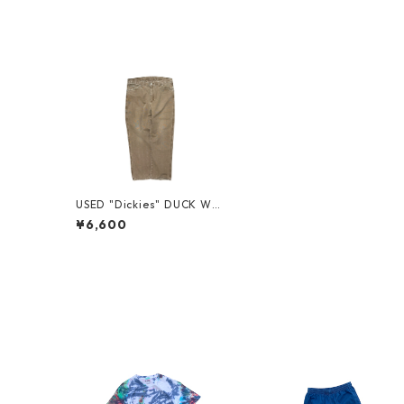
USED "Dickies" DUCK WO
RK PANTS
¥6,600