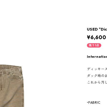
USED "Di
¥6,600
残り1点
Internatio
ディッキー
ダック地の
これから汚
•FABRIC