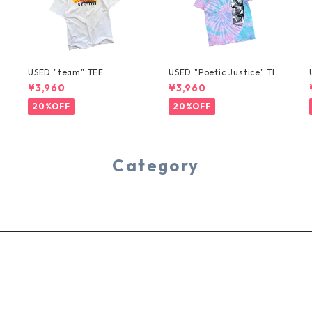
USED "team" TEE
USED "Poetic Justice" TIE
-DYE TEE
¥3,960
¥3,960
20%OFF
20%OFF
Category