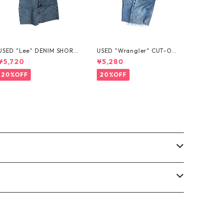
USED "Lee" DENIM SHORT
USED "Wrangler" CUT-OF
S
F DENIM SHORTS
¥5,720
¥5,280
20%OFF
20%OFF