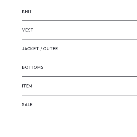
LONG SLEEVE
KNIT
VEST
JACKET / OUTER
BOTTOMS
SHORTS
ITEM
PANTS
SALE
TOPS