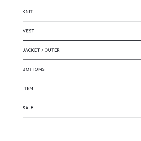
LONG SLEEVE
KNIT
VEST
JACKET / OUTER
BOTTOMS
SHORTS
ITEM
PANTS
SALE
TOPS