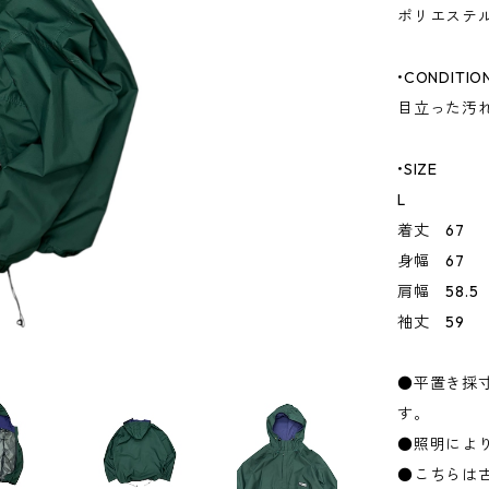
ポリエステル 
•CONDITIO
目立った汚
•SIZE
L
着丈 67
身幅 67
肩幅 58.5
袖丈 59
●平置き採
す。
●照明によ
●こちらは