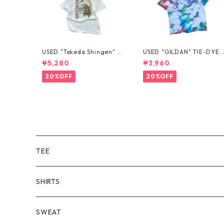
USED "Takeda Shingen" T
USED "GILDAN" TIE-DYE 
EE
EE
¥5,280
¥3,960
20%OFF
20%OFF
TEE
SHORT SLEEVE
SHIRTS
LONG SLEEVE
SHORT SLEEVE
SWEAT