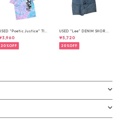
USED "Poetic Justice" TIE
USED "Lee" DENIM SHORT
-DYE TEE
S
¥3,960
¥5,720
20%OFF
20%OFF