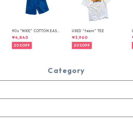
T
90s "NIKE" COTTON EASY
USED "team" TEE
SHORTS
¥4,840
¥3,960
20%OFF
20%OFF
Category