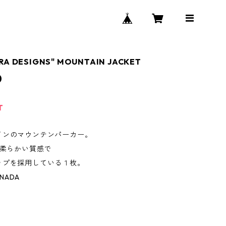
RRA DESIGNS" MOUNTAIN JACKET
0
T
インのマウンテンパーカー。
の柔らかい質感で
ップを採用している１枚。
ANADA