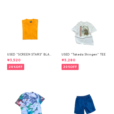
USED "SCREEN STARS" BLAN
USED "Takeda Shingen" TEE
K TEE
¥3,520
¥5,280
20%OFF
20%OFF