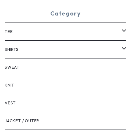
Category
TEE
SHORT SLEEVE
SHIRTS
LONG SLEEVE
SHORT SLEEVE
SWEAT
LONG SLEEVE
KNIT
VEST
JACKET / OUTER