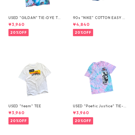
USED "GILDAN" TIE-DYE TE
90s "NIKE" COTTON EASY S
E
HORTS
¥3,960
¥4,840
20%OFF
20%OFF
USED "team" TEE
USED "Poetic Justice" TIE-D
YE TEE
¥3,960
¥3,960
20%OFF
20%OFF