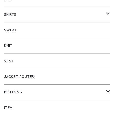
SHORT SLEEVE
SHIRTS
LONG SLEEVE
SHORT SLEEVE
SWEAT
LONG SLEEVE
KNIT
VEST
JACKET / OUTER
BOTTOMS
SHORTS
ITEM