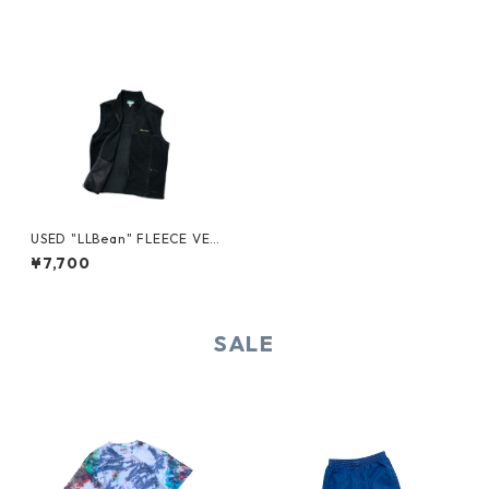
USED "LLBean" FLEECE VES
T
¥7,700
SALE