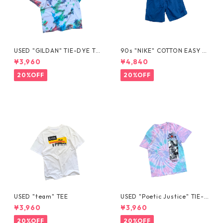
USED "GILDAN" TIE-DYE TE
90s "NIKE" COTTON EASY S
E
HORTS
¥3,960
¥4,840
20%OFF
20%OFF
USED "team" TEE
USED "Poetic Justice" TIE-D
YE TEE
¥3,960
¥3,960
20%OFF
20%OFF