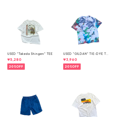
USED "Takeda Shingen" TEE
USED "GILDAN" TIE-DYE TE
E
¥5,280
¥3,960
20%OFF
20%OFF