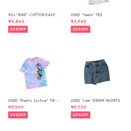
90s "NIKE" COTTON EASY S
USED "team" TEE
HORTS
¥4,840
¥3,960
20%OFF
20%OFF
USED "Poetic Justice" TIE-D
USED "Lee" DENIM SHORTS
YE TEE
¥3,960
¥5,720
20%OFF
20%OFF