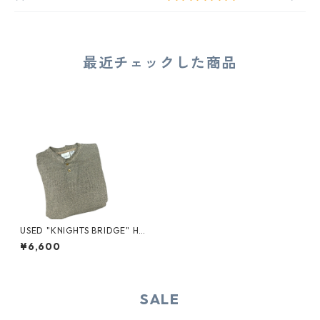
最近チェックした商品
USED "KNIGHTS BRIDGE" HE
NRY-NECK THERMAL CUT SE
¥6,600
W
SALE