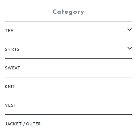
Category
TEE
SHORT SLEEVE
SHIRTS
LONG SLEEVE
SHORT SLEEVE
SWEAT
LONG SLEEVE
KNIT
VEST
JACKET / OUTER